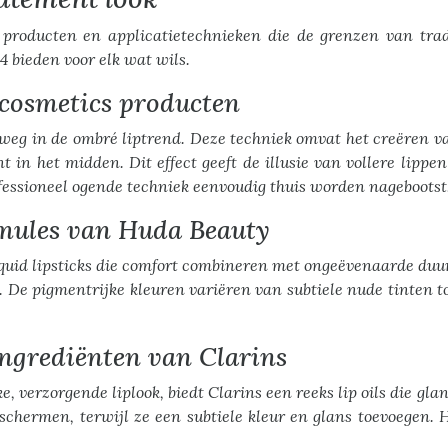
 producten en applicatietechnieken die de grenzen van tradi
4 bieden voor elk wat wils.
cosmetics producten
 weg in de ombré liptrend. Deze techniek omvat het creëren v
t in het midden. Dit effect geeft de illusie van vollere lipp
ofessioneel ogende techniek eenvoudig thuis worden nagebootst
rmules van Huda Beauty
iquid lipsticks die comfort combineren met ongeëvenaarde duu
en. De pigmentrijke kleuren variëren van subtiele nude tinten 
ingrediënten van Clarins
e, verzorgende liplook, biedt Clarins een reeks lip oils die 
chermen, terwijl ze een subtiele kleur en glans toevoegen. Het