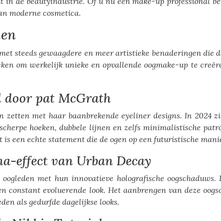
it in de beautyindustrie. Of u nu een make-up professional 
 van moderne cosmetica.
ken
, met steeds gewaagdere en meer artistieke benaderingen die
ken om werkelijk unieke en opvallende oogmake-up te creëren
rd door pat McGrath
on zetten met haar baanbrekende eyeliner designs. In 2024
scherpe hoeken, dubbele lijnen en zelfs minimalistische patro
t is een echte statement die de ogen op een futuristische mani
a-effect van Urban Decay
oogleden met hun innovatieve holografische oogschaduws. 
 een constant evoluerende look. Het aanbrengen van deze oo
eden als gedurfde dagelijkse looks.