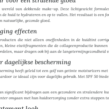
 voor een stralende gloed
 wereld van dekkende make-up. Deze lichtgewicht formules
e huid te hydrateren en op te vullen. Het resultaat is een fo
en natuurlijke, gezonde gloed.
ging effecten
roducten die niet alleen oneffenheden in de huidtint corri
n, kleine eiwitfragmenten die de collageenproductie kunnen
ordelen, maar dragen ook bij aan de langetermijngezondheid v
r dagelijkse bescherming
rming heeft geleid tot een golf van getinte moisturizers me
rdoor ze ideaal zijn voor dagelijks gebruik. Met SPF 50 bied
.
 significant bijdragen aan een gezondere en stralendere hui
ënter omgaan met hun huidverzorging zonder extra stappen to
atement look