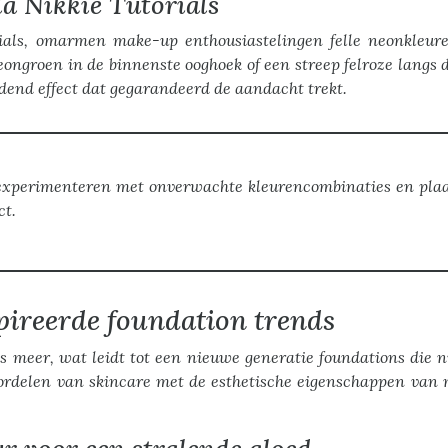
la Nikkie Tutorials
rials, omarmen make-up enthousiastelingen felle neonkleur
neongroen in de binnenste ooghoek of een streep felroze lang
dend effect dat gegarandeerd de aandacht trekt.
xperimenteren met onverwachte kleurencombinaties en plaats
ct.
pireerde foundation trends
 meer, wat leidt tot een nieuwe generatie foundations die ni
rdelen van skincare met de esthetische eigenschappen van m