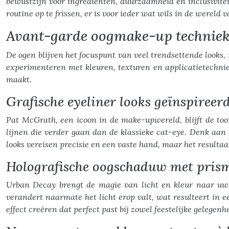
bewustzijn voor ingrediënten, duurzaamheid en inclusivite
routine op te frissen, er is voor ieder wat wils in de wereld
Avant-garde oogmake-up technie
De ogen blijven het focuspunt van veel trendsettende looks
experimenteren met kleuren, texturen en applicatietechnie
maakt.
Grafische eyeliner looks geïnspiree
Pat McGrath, een icoon in de make-upwereld, blijft de to
lijnen die verder gaan dan de klassieke cat-eye. Denk aan 
looks vereisen precisie en een vaste hand, maar het resultaa
Holografische oogschaduw met prism
Urban Decay brengt de magie van licht en kleur naar uw 
verandert naarmate het licht erop valt, wat resulteert in
effect creëren dat perfect past bij zowel feestelijke gelegenh