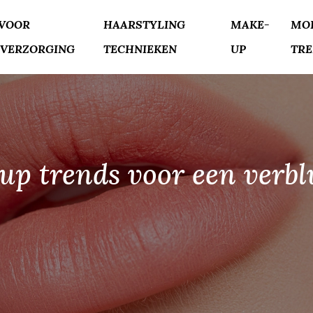
 VOOR
HAARSTYLING
MAKE-
MO
VERZORGING
TECHNIEKEN
UP
TR
-up trends voor een verb