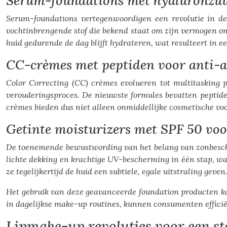
Serum-foundations met hyaluronzuur
Serum-foundations vertegenwoordigen een revolutie in de
vochtinbrengende stof die bekend staat om zijn vermogen om d
huid gedurende de dag blijft hydrateren, wat resulteert in e
CC-crèmes met peptiden voor anti-a
Color Correcting (CC) crèmes evolueren tot multitasking p
verouderingsproces. De nieuwste formules bevatten peptide
crèmes bieden dus niet alleen onmiddellijke cosmetische vo
Getinte moisturizers met SPF 50 voo
De toenemende bewustwording van het belang van zonbesche
lichte dekking en krachtige UV-bescherming in één stap, waa
ze tegelijkertijd de huid een subtiele, egale uitstraling geven
Het gebruik van deze geavanceerde foundation producten kan
in dagelijkse make-up routines, kunnen consumenten effici
Lipmake-up revoluties voor een st