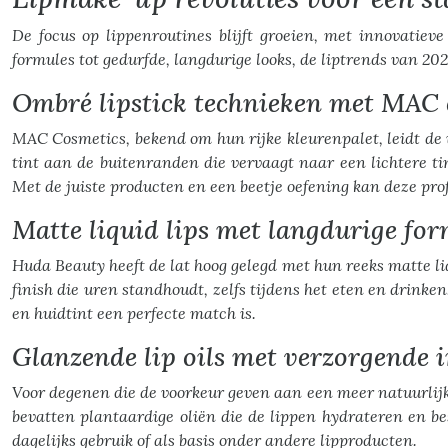
De focus op lippenroutines blijft groeien, met innovatieve
formules tot gedurfde, langdurige looks, de liptrends van 202
Ombré lipstick technieken met MAC 
MAC Cosmetics, bekend om hun rijke kleurenpalet, leidt de
tint aan de buitenranden die vervaagt naar een lichtere tin
Met de juiste producten en een beetje oefening kan deze pr
Matte liquid lips met langdurige fo
Huda Beauty heeft de lat hoog gelegd met hun reeks matte l
finish die uren standhoudt, zelfs tijdens het eten en drink
en huidtint een perfecte match is.
Glanzende lip oils met verzorgende 
Voor degenen die de voorkeur geven aan een meer natuurlijk
bevatten plantaardige oliën die de lippen hydrateren en bes
dagelijks gebruik of als basis onder andere lipproducten.