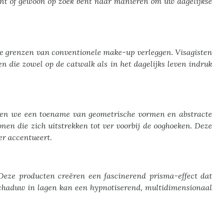
bent of gewoon op zoek bent naar manieren om uw dagelijkse
 de grenzen van conventionele make-up verleggen. Visagisten
 die zowel op de catwalk als in het dagelijks leven indruk
 zien we een toename van geometrische vormen en abstracte
nen die zich uitstrekken tot ver voorbij de ooghoeken. Deze
er accentueert.
Deze producten creëren een fascinerend prisma-effect dat
gschaduw in lagen kan een hypnotiserend, multidimensionaal